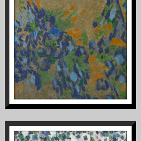
1
S/TÍTULO
1963